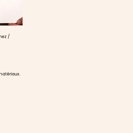
nez /
matériaux.