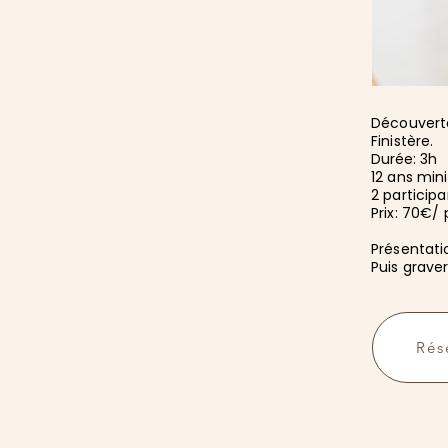
Découverte
Finistère.
Durée: 3h
12 ans mi
2 partici
Prix: 70€/
Présentati
Puis graver
Rés