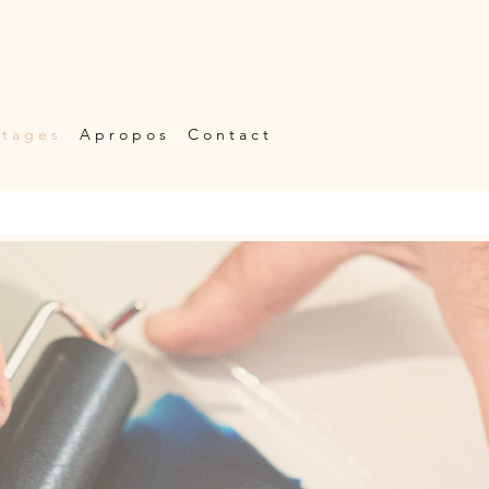
 t a g e s
A p r o p o s
C o n t a c t