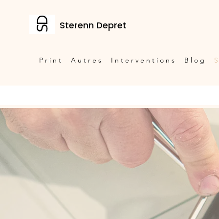
Sterenn Depret
P r i n t
A u t r e s
I n t e r v e n t i o n s
B l o g
S