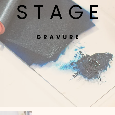
S T A G E
G R A V U R E