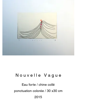
N o u v e l l e V a g u e
Eau forte / chine collé
ponctuation colorée / 30 x30 cm
2015