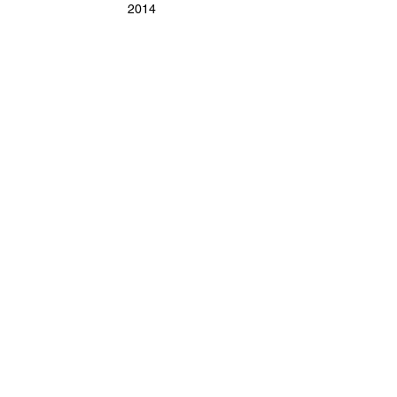
2014
V a g u e à l' â m e