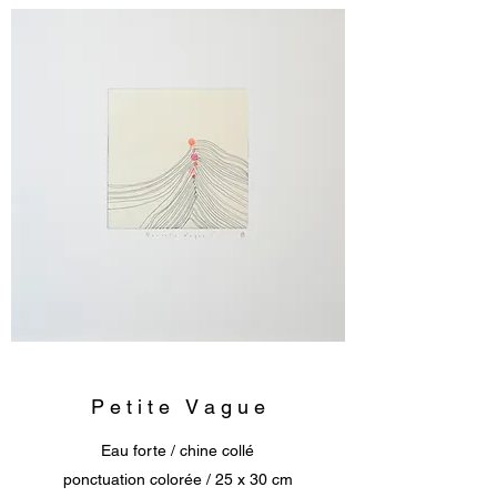
P e t i t e V a g u e
Eau forte / chine collé
ponctuation colorée / 25 x 30 cm