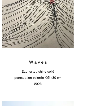
W a v e s
Eau forte / chine collé
ponctuation colorée /25 x30 cm
2023